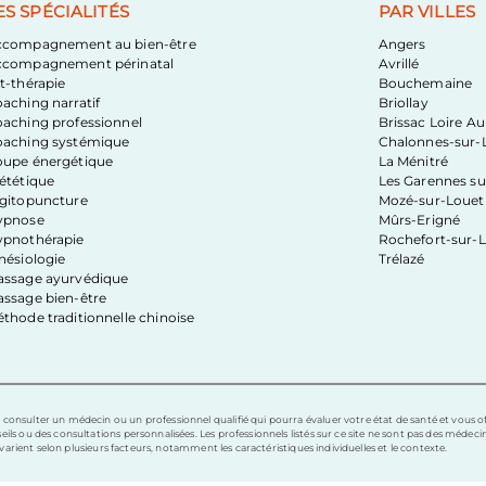
ES SPÉCIALITÉS
PAR VILLES
ccompagnement au bien-être
Angers
ccompagnement périnatal
Avrillé
t-thérapie
Bouchemaine
aching narratif
Briollay
aching professionnel
Brissac Loire A
aching systémique
Chalonnes-sur-L
upe énergétique
La Ménitré
ététique
Les Garennes su
gitopuncture
Mozé-sur-Louet
ypnose
Mûrs-Erigné
pnothérapie
Rochefort-sur-L
nésiologie
Trélazé
ssage ayurvédique
ssage bien-être
thode traditionnelle chinoise
 consulter un médecin ou un professionnel qualifié qui pourra évaluer votre état de santé et vous o
ls ou des consultations personnalisées. Les professionnels listés sur ce site ne sont pas des médecin
s varient selon plusieurs facteurs, notamment les caractéristiques individuelles et le contexte.