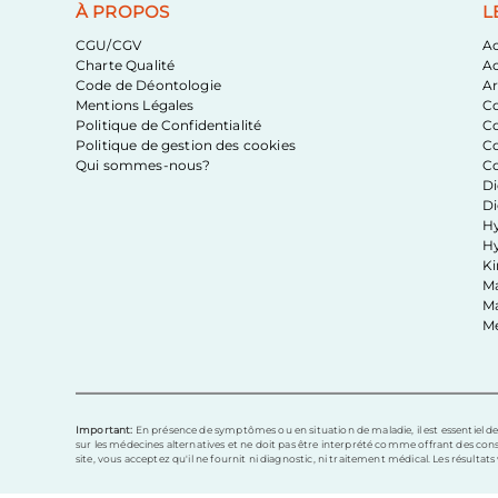
À PROPOS
L
CGU/CGV
A
Charte Qualité
A
Code de Déontologie
Ar
Mentions Légales
Co
Politique de Confidentialité
Co
Politique de gestion des cookies
Co
Qui sommes-nous?
Co
Di
Di
H
Hy
Ki
Ma
Ma
Mé
Important:
En présence de symptômes ou en situation de maladie, il est essentiel de
sur les médecines alternatives et ne doit pas être interprété comme offrant des consei
site, vous acceptez qu'il ne fournit ni diagnostic, ni traitement médical. Les résultat