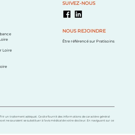
SUIVEZ-NOUS
NOUS REJOINDRE
ubance
oire
Être référencé sur Pratisoins
r Loire
oire
ffrir un traitement adéquat. Ce site fournit des informations de caractère général
s et ne sauraient se substituer à l'avis médical de votre docteur. En naviguant sur ce