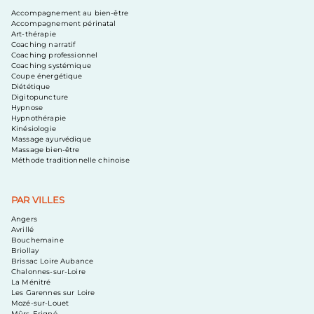
Accompagnement au bien-être
Accompagnement périnatal
Art-thérapie
Coaching narratif
Coaching professionnel
Coaching systémique
Coupe énergétique
Diététique
Digitopuncture
Hypnose
Hypnothérapie
Kinésiologie
Massage ayurvédique
Massage bien-être
Méthode traditionnelle chinoise
PAR VILLES
Angers
Avrillé
Bouchemaine
Briollay
Brissac Loire Aubance
Chalonnes-sur-Loire
La Ménitré
Les Garennes sur Loire
Mozé-sur-Louet
Mûrs-Erigné